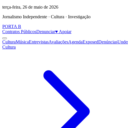
terça-feira, 26 de maio de 2026
Jornalismo Independente · Cultura · Investigação
PORTA
B
Contratos Públicos
Denunciar
♥ Apoiar
Cultura
Música
Entrevistas
Avaliações
Agenda
Exposed
Denúncias
Unde
Cultura