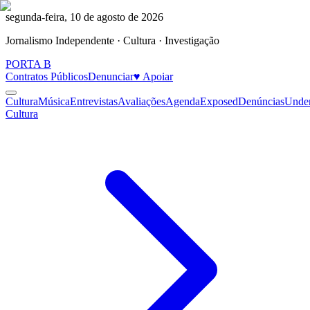
segunda-feira, 10 de agosto de 2026
Jornalismo Independente · Cultura · Investigação
PORTA
B
Contratos Públicos
Denunciar
♥ Apoiar
Cultura
Música
Entrevistas
Avaliações
Agenda
Exposed
Denúncias
Unde
Cultura