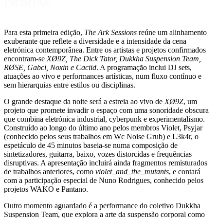
INÉDITAS
Para esta primeira edição,
The Ark Sessions
reúne um alinhamento
exuberante que reflete a diversidade e a intensidade da cena
eletrónica contemporânea. Entre os artistas e projetos confirmados
encontram-se
XØ9Z, The Dick Tator, Dukkha Suspension Team,
RØSE, Gabci, Noxin e Caciid
. A programação inclui DJ sets,
atuações ao vivo e performances artísticas, num fluxo contínuo e
sem hierarquias entre estilos ou disciplinas.
O grande destaque da noite será a estreia ao vivo de
XØ9Z
, um
projeto que promete invadir o espaço com uma sonoridade obscura
que combina eletrónica industrial, cyberpunk e experimentalismo.
Construído ao longo do último ano pelos membros Violet, Psyjar
(conhecido pelos seus trabalhos em Wc Noise Grub) e L3k4r, o
espetáculo de 45 minutos baseia-se numa composição de
sintetizadores, guitarra, baixo, vozes distorcidas e frequências
disruptivas. A apresentação incluirá ainda fragmentos remisturados
de trabalhos anteriores, como
violet_and_the_mutants
, e contará
com a participação especial de Nuno Rodrigues, conhecido pelos
projetos WAKO e Pantano.
Outro momento aguardado é a performance do coletivo Dukkha
Suspension Team, que explora a arte da suspensão corporal como