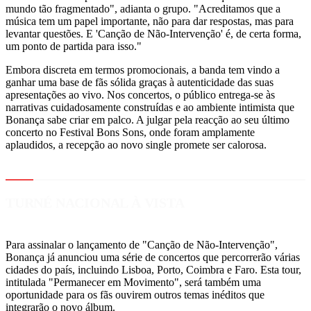
mundo tão fragmentado", adianta o grupo. "Acreditamos que a
música tem um papel importante, não para dar respostas, mas para
levantar questões. E 'Canção de Não-Intervenção' é, de certa forma,
um ponto de partida para isso."
Embora discreta em termos promocionais, a banda tem vindo a
ganhar uma base de fãs sólida graças à autenticidade das suas
apresentações ao vivo. Nos concertos, o público entrega-se às
narrativas cuidadosamente construídas e ao ambiente intimista que
Bonança sabe criar em palco. A julgar pela reacção ao seu último
concerto no Festival Bons Sons, onde foram amplamente
aplaudidos, a recepção ao novo single promete ser calorosa.
TURNÉ NACIONAL À VISTA
Para assinalar o lançamento de "Canção de Não-Intervenção",
Bonança já anunciou uma série de concertos que percorrerão várias
cidades do país, incluindo Lisboa, Porto, Coimbra e Faro. Esta tour,
intitulada "Permanecer em Movimento", será também uma
oportunidade para os fãs ouvirem outros temas inéditos que
integrarão o novo álbum.