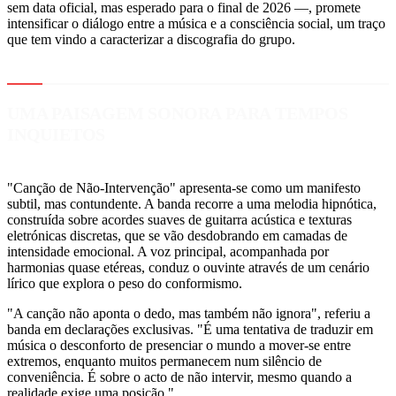
sem data oficial, mas esperado para o final de 2026 —, promete
intensificar o diálogo entre a música e a consciência social, um traço
que tem vindo a caracterizar a discografia do grupo.
UMA PAISAGEM SONORA PARA TEMPOS
INQUIETOS
"Canção de Não-Intervenção" apresenta-se como um manifesto
subtil, mas contundente. A banda recorre a uma melodia hipnótica,
construída sobre acordes suaves de guitarra acústica e texturas
eletrónicas discretas, que se vão desdobrando em camadas de
intensidade emocional. A voz principal, acompanhada por
harmonias quase etéreas, conduz o ouvinte através de um cenário
lírico que explora o peso do conformismo.
"A canção não aponta o dedo, mas também não ignora", referiu a
banda em declarações exclusivas. "É uma tentativa de traduzir em
música o desconforto de presenciar o mundo a mover-se entre
extremos, enquanto muitos permanecem num silêncio de
conveniência. É sobre o acto de não intervir, mesmo quando a
realidade exige uma posição."