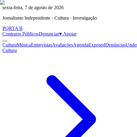
sexta-feira, 7 de agosto de 2026
Jornalismo Independente · Cultura · Investigação
PORTA
B
Contratos Públicos
Denunciar
♥ Apoiar
Cultura
Música
Entrevistas
Avaliações
Agenda
Exposed
Denúncias
Unde
Cultura