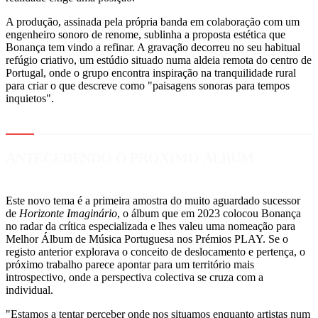
A produção, assinada pela própria banda em colaboração com um
engenheiro sonoro de renome, sublinha a proposta estética que
Bonança tem vindo a refinar. A gravação decorreu no seu habitual
refúgio criativo, um estúdio situado numa aldeia remota do centro de
Portugal, onde o grupo encontra inspiração na tranquilidade rural
para criar o que descreve como "paisagens sonoras para tempos
inquietos".
ANTECEDENDO O PRÓXIMO ÁLBUM
Este novo tema é a primeira amostra do muito aguardado sucessor
de
Horizonte Imaginário
, o álbum que em 2023 colocou Bonança
no radar da crítica especializada e lhes valeu uma nomeação para
Melhor Álbum de Música Portuguesa nos Prémios PLAY. Se o
registo anterior explorava o conceito de deslocamento e pertença, o
próximo trabalho parece apontar para um território mais
introspectivo, onde a perspectiva colectiva se cruza com a
individual.
"Estamos a tentar perceber onde nos situamos enquanto artistas num