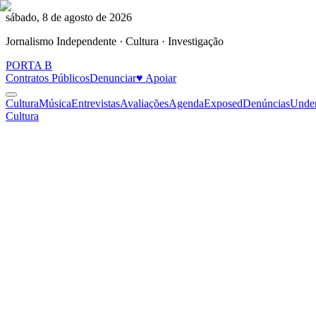
sábado, 8 de agosto de 2026
Jornalismo Independente · Cultura · Investigação
PORTA
B
Contratos Públicos
Denunciar
♥ Apoiar
Cultura
Música
Entrevistas
Avaliações
Agenda
Exposed
Denúncias
Unde
Cultura