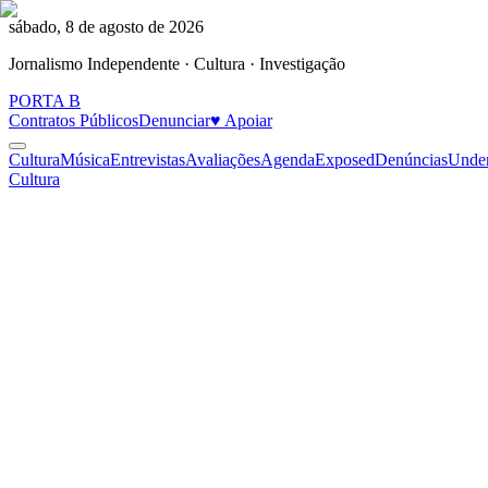
sábado, 8 de agosto de 2026
Jornalismo Independente · Cultura · Investigação
PORTA
B
Contratos Públicos
Denunciar
♥ Apoiar
Cultura
Música
Entrevistas
Avaliações
Agenda
Exposed
Denúncias
Unde
Cultura