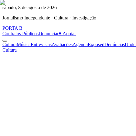
sábado, 8 de agosto de 2026
Jornalismo Independente · Cultura · Investigação
PORTA
B
Contratos Públicos
Denunciar
♥ Apoiar
Cultura
Música
Entrevistas
Avaliações
Agenda
Exposed
Denúncias
Unde
Cultura