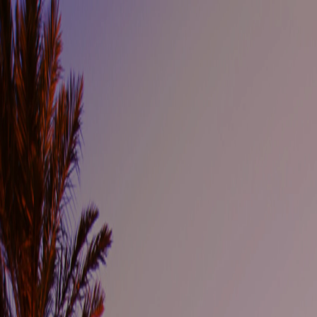
sexta-feira, 7 de agosto de 2026
Jornalismo Independente · Cultura · Investigação
PORTA
B
Contratos Públicos
Denunciar
♥ Apoiar
Cultura
Música
Entrevistas
Avaliações
Agenda
Exposed
Denúncias
Unde
Cultura