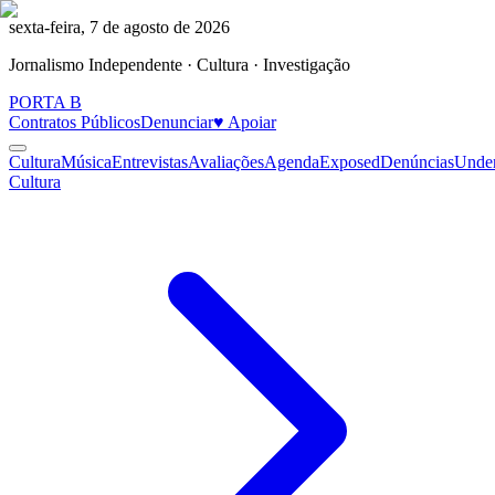
sexta-feira, 7 de agosto de 2026
Jornalismo Independente · Cultura · Investigação
PORTA
B
Contratos Públicos
Denunciar
♥ Apoiar
Cultura
Música
Entrevistas
Avaliações
Agenda
Exposed
Denúncias
Unde
Cultura