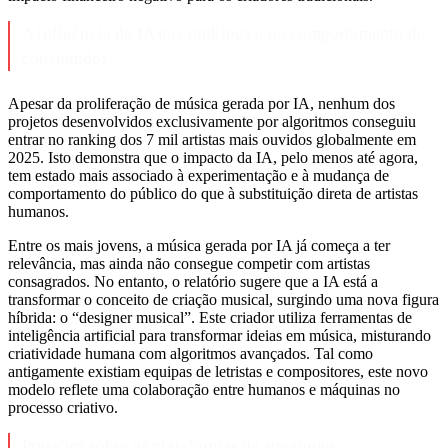
A influência da IA nos rankings e no comportamento do
consumidor
Apesar da proliferação de música gerada por IA, nenhum dos
projetos desenvolvidos exclusivamente por algoritmos conseguiu
entrar no ranking dos 7 mil artistas mais ouvidos globalmente em
2025. Isto demonstra que o impacto da IA, pelo menos até agora,
tem estado mais associado à experimentação e à mudança de
comportamento do público do que à substituição direta de artistas
humanos.
Entre os mais jovens, a música gerada por IA já começa a ter
relevância, mas ainda não consegue competir com artistas
consagrados. No entanto, o relatório sugere que a IA está a
transformar o conceito de criação musical, surgindo uma nova figura
híbrida: o “designer musical”. Este criador utiliza ferramentas de
inteligência artificial para transformar ideias em música, misturando
criatividade humana com algoritmos avançados. Tal como
antigamente existiam equipas de letristas e compositores, este novo
modelo reflete uma colaboração entre humanos e máquinas no
processo criativo.
Pressões sobre as plataformas de streaming