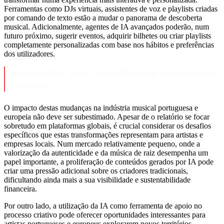
Ferramentas como DJs virtuais, assistentes de voz e playlists criadas
por comando de texto estão a mudar o panorama de descoberta
musical. Adicionalmente, agentes de IA avançados poderão, num
futuro próximo, sugerir eventos, adquirir bilhetes ou criar playlists
completamente personalizadas com base nos hábitos e preferências
dos utilizadores.
Análise crítica: impacto na indústria musical portuguesa
e europeia
O impacto destas mudanças na indústria musical portuguesa e
europeia não deve ser subestimado. Apesar de o relatório se focar
sobretudo em plataformas globais, é crucial considerar os desafios
específicos que estas transformações representam para artistas e
empresas locais. Num mercado relativamente pequeno, onde a
valorização da autenticidade e da música de raiz desempenha um
papel importante, a proliferação de conteúdos gerados por IA pode
criar uma pressão adicional sobre os criadores tradicionais,
dificultando ainda mais a sua visibilidade e sustentabilidade
financeira.
Por outro lado, a utilização da IA como ferramenta de apoio no
processo criativo pode oferecer oportunidades interessantes para
artistas portugueses e europeus explorarem novos territórios