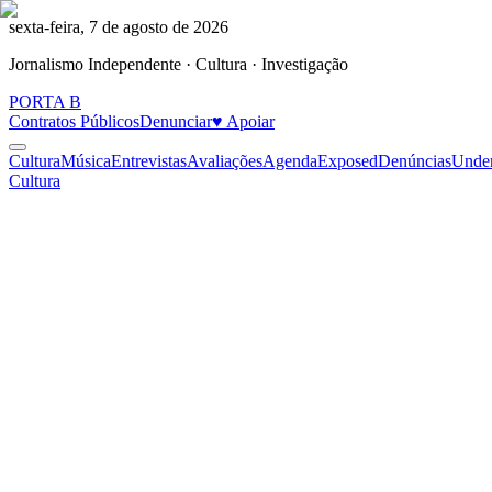
sexta-feira, 7 de agosto de 2026
Jornalismo Independente · Cultura · Investigação
PORTA
B
Contratos Públicos
Denunciar
♥ Apoiar
Cultura
Música
Entrevistas
Avaliações
Agenda
Exposed
Denúncias
Unde
Cultura