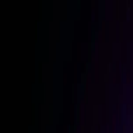
sábado, 8 de agosto de 2026
Jornalismo Independente · Cultura · Investigação
PORTA
B
Contratos Públicos
Denunciar
♥ Apoiar
Cultura
Música
Entrevistas
Avaliações
Agenda
Exposed
Denúncias
Unde
Cultura