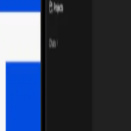
Música