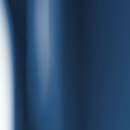
quinta-feira, 6 de agosto de 2026
Jornalismo Independente · Cultura · Investigação
PORTA
B
Contratos Públicos
Denunciar
♥ Apoiar
Cultura
Música
Entrevistas
Avaliações
Agenda
Exposed
Denúncias
Unde
Cultura