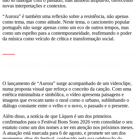
não só dialogar com o passado, mas também ampliá-lo, oferecendo
novas interpretações e contextos.
“Aurora” é também uma reflexão sobre a resistência, não apenas
como tema, mas como atitude. Neste tema, o cancioneiro popular
português não surge apenas como um eco de outros tempos, mas
como um espelho para a contemporaneidade, reafirmando o poder
da música como veículo de crítica e transformação social.
VIDEOCLIPE E AGENDA DE CONCERTOS
O lançamento de “Aurora” surge acompanhado de um videoclipe,
numa proposta visual que reforça o conceito da canção. Com uma
estética minimalista e simbólica, o vídeo apresenta paisagens e
imagens que evocam tanto o rural como o urbano, sublinhando o
diálogo constante entre o velho e o novo, o passado e o presente.
Além disso, a notícia de que Líquen é um dos primeiros
confirmados para o Festival Bons Sons 2026 vem consolidar o seu
estatuto como um dos nomes a ter em atenção nos próximos meses.
A atuação está marcada para 6 de agosto, e promete ser um dos
momentos altos do festival, conhecido pela sua celebração da