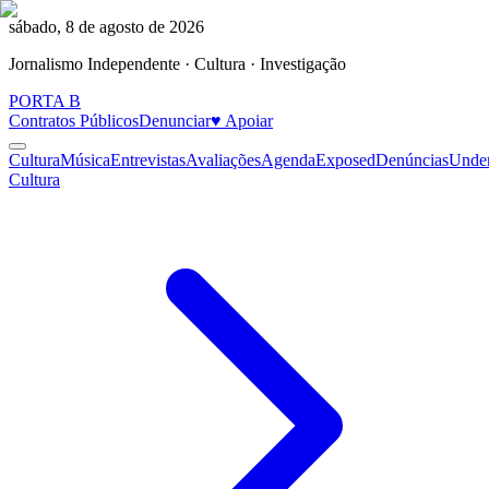
sábado, 8 de agosto de 2026
Jornalismo Independente · Cultura · Investigação
PORTA
B
Contratos Públicos
Denunciar
♥ Apoiar
Cultura
Música
Entrevistas
Avaliações
Agenda
Exposed
Denúncias
Unde
Cultura