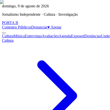
domingo, 9 de agosto de 2026
Jornalismo Independente · Cultura · Investigação
PORTA
B
Contratos Públicos
Denunciar
♥ Apoiar
Cultura
Música
Entrevistas
Avaliações
Agenda
Exposed
Denúncias
Unde
Cultura