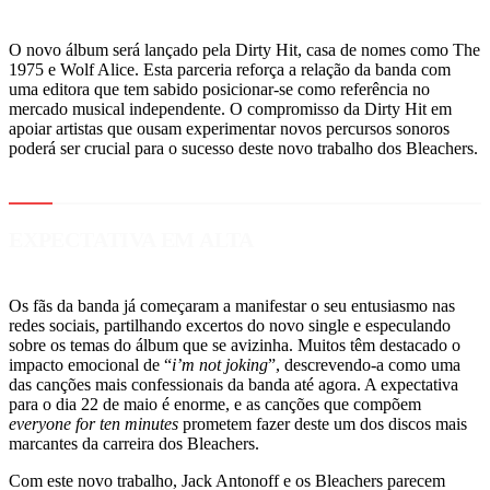
O novo álbum será lançado pela Dirty Hit, casa de nomes como The
1975 e Wolf Alice. Esta parceria reforça a relação da banda com
uma editora que tem sabido posicionar-se como referência no
mercado musical independente. O compromisso da Dirty Hit em
apoiar artistas que ousam experimentar novos percursos sonoros
poderá ser crucial para o sucesso deste novo trabalho dos Bleachers.
EXPECTATIVA EM ALTA
Os fãs da banda já começaram a manifestar o seu entusiasmo nas
redes sociais, partilhando excertos do novo single e especulando
sobre os temas do álbum que se avizinha. Muitos têm destacado o
impacto emocional de “
i’m not joking
”, descrevendo-a como uma
das canções mais confessionais da banda até agora. A expectativa
para o dia 22 de maio é enorme, e as canções que compõem
everyone for ten minutes
prometem fazer deste um dos discos mais
marcantes da carreira dos Bleachers.
Com este novo trabalho, Jack Antonoff e os Bleachers parecem