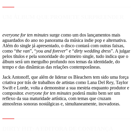
UM ÁLBUM QUE PROMETE SURPREENDER
everyone for ten minutes
surge como um dos lançamentos mais
aguardados do ano no panorama da música indie pop e alternativa.
Além do single já apresentado, o disco contará com outras faixas,
como “
the van
”, “
you and forever
” e “
dirty wedding dress
”. A julgar
pelos títulos e pela sonoridade do primeiro single, tudo indica que o
álbum será um mergulho profundo nos temas da identidade, do
tempo e das dinâmicas das relações contemporâneas.
Jack Antonoff, que além de liderar os Bleachers tem sido uma força
criativa por trás de trabalhos de artistas como Lana Del Rey, Taylor
Swift e Lorde, volta a demonstrar a sua mestria enquanto produtor e
compositor.
everyone for ten minutes
poderá muito bem ser um
reflexo da sua maturidade artística, com temas que cruzam
atmosferas sonoras nostálgicas e, simultaneamente, inovadoras.
DIRTY HIT: A EDITORA DE CONFIANÇA