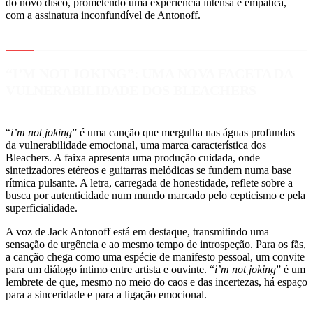
do novo disco, prometendo uma experiência intensa e empática,
com a assinatura inconfundível de Antonoff.
“I’M NOT JOKING”: UMA NOVA FACETA DA
VULNERABILIDADE DOS BLEACHERS
“
i’m not joking
” é uma canção que mergulha nas águas profundas
da vulnerabilidade emocional, uma marca característica dos
Bleachers. A faixa apresenta uma produção cuidada, onde
sintetizadores etéreos e guitarras melódicas se fundem numa base
rítmica pulsante. A letra, carregada de honestidade, reflete sobre a
busca por autenticidade num mundo marcado pelo cepticismo e pela
superficialidade.
A voz de Jack Antonoff está em destaque, transmitindo uma
sensação de urgência e ao mesmo tempo de introspeção. Para os fãs,
a canção chega como uma espécie de manifesto pessoal, um convite
para um diálogo íntimo entre artista e ouvinte. “
i’m not joking
” é um
lembrete de que, mesmo no meio do caos e das incertezas, há espaço
para a sinceridade e para a ligação emocional.