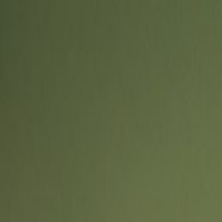
sábado, 8 de agosto de 2026
Jornalismo Independente · Cultura · Investigação
PORTA
B
Contratos Públicos
Denunciar
♥ Apoiar
Cultura
Música
Entrevistas
Avaliações
Agenda
Exposed
Denúncias
Unde
Cultura