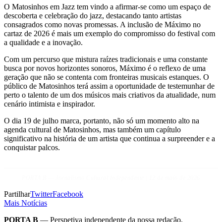
O Matosinhos em Jazz tem vindo a afirmar-se como um espaço de
descoberta e celebração do jazz, destacando tanto artistas
consagrados como novas promessas. A inclusão de Máximo no
cartaz de 2026 é mais um exemplo do compromisso do festival com
a qualidade e a inovação.
Com um percurso que mistura raízes tradicionais e uma constante
busca por novos horizontes sonoros, Máximo é o reflexo de uma
geração que não se contenta com fronteiras musicais estanques. O
público de Matosinhos terá assim a oportunidade de testemunhar de
perto o talento de um dos músicos mais criativos da atualidade, num
cenário intimista e inspirador.
O dia 19 de julho marca, portanto, não só um momento alto na
agenda cultural de Matosinhos, mas também um capítulo
significativo na história de um artista que continua a surpreender e a
conquistar palcos.
PORTA B — Jornalismo Cultural Independente | 12 de maio de 2026
Partilhar
Twitter
Facebook
Mais Notícias
PORTA B
— Perspetiva independente da nossa redação.