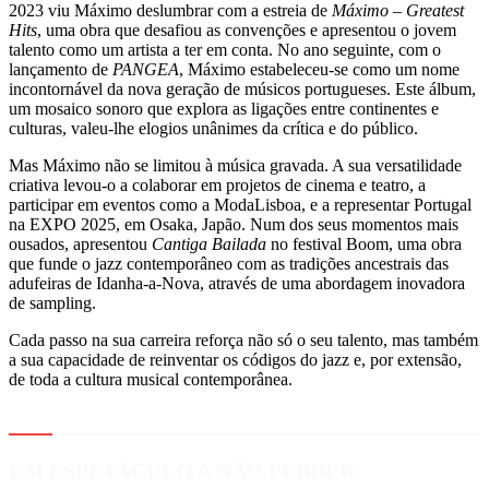
2023 viu Máximo deslumbrar com a estreia de
Máximo – Greatest
Hits
, uma obra que desafiou as convenções e apresentou o jovem
talento como um artista a ter em conta. No ano seguinte, com o
lançamento de
PANGEA
, Máximo estabeleceu-se como um nome
incontornável da nova geração de músicos portugueses. Este álbum,
um mosaico sonoro que explora as ligações entre continentes e
culturas, valeu-lhe elogios unânimes da crítica e do público.
Mas Máximo não se limitou à música gravada. A sua versatilidade
criativa levou-o a colaborar em projetos de cinema e teatro, a
participar em eventos como a ModaLisboa, e a representar Portugal
na EXPO 2025, em Osaka, Japão. Num dos seus momentos mais
ousados, apresentou
Cantiga Bailada
no festival Boom, uma obra
que funde o jazz contemporâneo com as tradições ancestrais das
adufeiras de Idanha-a-Nova, através de uma abordagem inovadora
de sampling.
Cada passo na sua carreira reforça não só o seu talento, mas também
a sua capacidade de reinventar os códigos do jazz e, por extensão,
de toda a cultura musical contemporânea.
UM ESPETÁCULO A NÃO PERDER