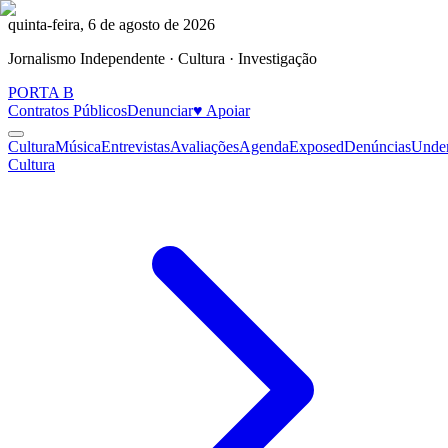
quinta-feira, 6 de agosto de 2026
Jornalismo Independente · Cultura · Investigação
PORTA
B
Contratos Públicos
Denunciar
♥ Apoiar
Cultura
Música
Entrevistas
Avaliações
Agenda
Exposed
Denúncias
Unde
Cultura