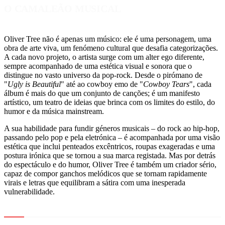
O CAMALEÃO MUSICAL
Oliver Tree não é apenas um músico: ele é uma personagem, uma
obra de arte viva, um fenómeno cultural que desafia categorizações.
A cada novo projeto, o artista surge com um alter ego diferente,
sempre acompanhado de uma estética visual e sonora que o
distingue no vasto universo da pop-rock. Desde o pirómano de
"
Ugly is Beautiful
" até ao cowboy emo de "
Cowboy Tears
", cada
álbum é mais do que um conjunto de canções; é um manifesto
artístico, um teatro de ideias que brinca com os limites do estilo, do
humor e da música mainstream.
A sua habilidade para fundir géneros musicais – do rock ao hip-hop,
passando pelo pop e pela eletrónica – é acompanhada por uma visão
estética que inclui penteados excêntricos, roupas exageradas e uma
postura irónica que se tornou a sua marca registada. Mas por detrás
do espectáculo e do humor, Oliver Tree é também um criador sério,
capaz de compor ganchos melódicos que se tornam rapidamente
virais e letras que equilibram a sátira com uma inesperada
vulnerabilidade.