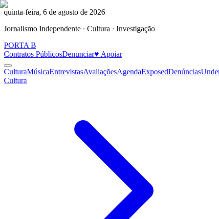
quinta-feira, 6 de agosto de 2026
Jornalismo Independente · Cultura · Investigação
PORTA
B
Contratos Públicos
Denunciar
♥ Apoiar
Cultura
Música
Entrevistas
Avaliações
Agenda
Exposed
Denúncias
Unde
Cultura