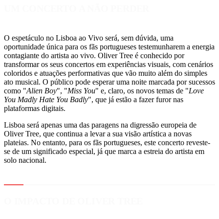
UM CONCERTO A NÃO PERDER
O espetáculo no Lisboa ao Vivo será, sem dúvida, uma
oportunidade única para os fãs portugueses testemunharem a energia
contagiante do artista ao vivo. Oliver Tree é conhecido por
transformar os seus concertos em experiências visuais, com cenários
coloridos e atuações performativas que vão muito além do simples
ato musical. O público pode esperar uma noite marcada por sucessos
como "
Alien Boy
", "
Miss You
" e, claro, os novos temas de "
Love
You Madly Hate You Badly
", que já estão a fazer furor nas
plataformas digitais.
Lisboa será apenas uma das paragens na digressão europeia de
Oliver Tree, que continua a levar a sua visão artística a novas
plateias. No entanto, para os fãs portugueses, este concerto reveste-
se de um significado especial, já que marca a estreia do artista em
solo nacional.
O IMPACTO DE OLIVER TREE