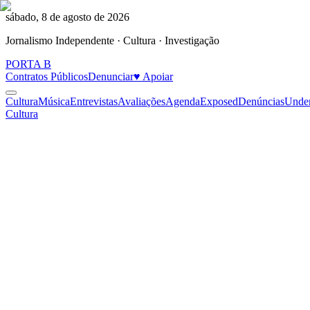
sábado, 8 de agosto de 2026
Jornalismo Independente · Cultura · Investigação
PORTA
B
Contratos Públicos
Denunciar
♥ Apoiar
Cultura
Música
Entrevistas
Avaliações
Agenda
Exposed
Denúncias
Unde
Cultura