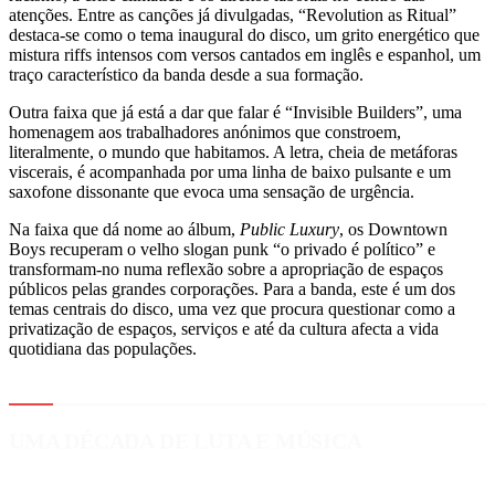
atenções. Entre as canções já divulgadas, “Revolution as Ritual”
destaca-se como o tema inaugural do disco, um grito energético que
mistura riffs intensos com versos cantados em inglês e espanhol, um
traço característico da banda desde a sua formação.
Outra faixa que já está a dar que falar é “Invisible Builders”, uma
homenagem aos trabalhadores anónimos que constroem,
literalmente, o mundo que habitamos. A letra, cheia de metáforas
viscerais, é acompanhada por uma linha de baixo pulsante e um
saxofone dissonante que evoca uma sensação de urgência.
Na faixa que dá nome ao álbum,
Public Luxury
, os Downtown
Boys recuperam o velho slogan punk “o privado é político” e
transformam-no numa reflexão sobre a apropriação de espaços
públicos pelas grandes corporações. Para a banda, este é um dos
temas centrais do disco, uma vez que procura questionar como a
privatização de espaços, serviços e até da cultura afecta a vida
quotidiana das populações.
UMA DÉCADA DE LUTA E MÚSICA