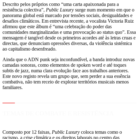
Descrito pelos próprios como “uma carta apaixonada para a
resistência colectiva”,
Public Luxury
surge num momento em que o
panorama global está marcado por tensões sociais, desigualdades e
desafios climáticos. Em entrevista recente, a vocalista Victoria Ruiz
afirmou que este álbum é “uma celebração do poder das
comunidades marginalizadas e uma provocação ao status quo”. Essa
mensagem é tangível desde os primeiros acordes até às letras cruas e
directas, que denunciam opressões diversas, da violência sistémica
ao capitalismo desenfreado.
Ainda que o ADN punk seja inconfundível, a banda introduz novas
camadas sonoras, como elementos de spoken word e até toques
subtis de jazz, numa clara evolução face aos trabalhos anteriores.
Este novo registo revela um grupo que, sem perder a sua essência
combativa, não tem receio de explorar territórios musicais menos
familiares.
TEMAS DE COMBATE E RESISTÊNCIA
Composto por 12 faixas,
Public Luxury
coloca temas como o
racismo, a crise climática e os direitos laborais no centro das