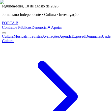
segunda-feira, 10 de agosto de 2026
Jornalismo Independente · Cultura · Investigação
PORTA
B
Contratos Públicos
Denunciar
♥ Apoiar
Cultura
Música
Entrevistas
Avaliações
Agenda
Exposed
Denúncias
Unde
Cultura