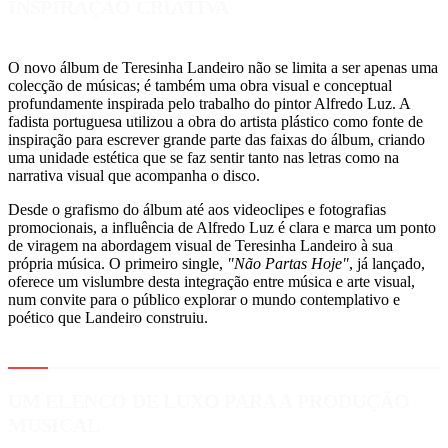
INSPIRAÇÃO CRIATIVA
O novo álbum de Teresinha Landeiro não se limita a ser apenas uma
colecção de músicas; é também uma obra visual e conceptual
profundamente inspirada pelo trabalho do pintor Alfredo Luz. A
fadista portuguesa utilizou a obra do artista plástico como fonte de
inspiração para escrever grande parte das faixas do álbum, criando
uma unidade estética que se faz sentir tanto nas letras como na
narrativa visual que acompanha o disco.
Desde o grafismo do álbum até aos videoclipes e fotografias
promocionais, a influência de Alfredo Luz é clara e marca um ponto
de viragem na abordagem visual de Teresinha Landeiro à sua
própria música. O primeiro single,
"Não Partas Hoje"
, já lançado,
oferece um vislumbre desta integração entre música e arte visual,
num convite para o público explorar o mundo contemplativo e
poético que Landeiro construiu.
UM ELENCO DE LUXO PARA A PRODUÇÃO
MUSICAL