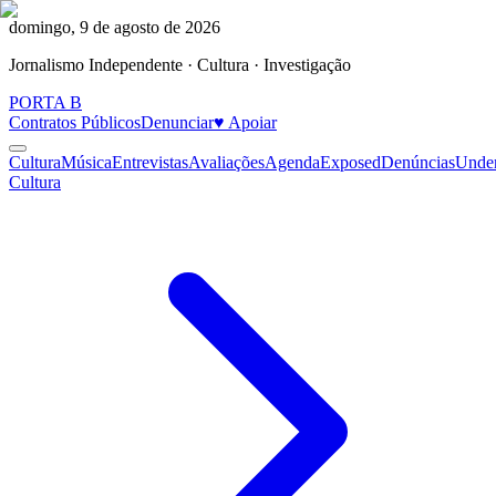
domingo, 9 de agosto de 2026
Jornalismo Independente · Cultura · Investigação
PORTA
B
Contratos Públicos
Denunciar
♥ Apoiar
Cultura
Música
Entrevistas
Avaliações
Agenda
Exposed
Denúncias
Unde
Cultura