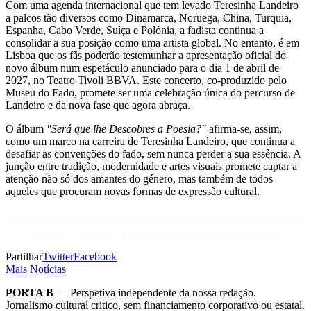
Com uma agenda internacional que tem levado Teresinha Landeiro
a palcos tão diversos como Dinamarca, Noruega, China, Turquia,
Espanha, Cabo Verde, Suíça e Polónia, a fadista continua a
consolidar a sua posição como uma artista global. No entanto, é em
Lisboa que os fãs poderão testemunhar a apresentação oficial do
novo álbum num espetáculo anunciado para o dia 1 de abril de
2027, no Teatro Tivoli BBVA. Este concerto, co-produzido pelo
Museu do Fado, promete ser uma celebração única do percurso de
Landeiro e da nova fase que agora abraça.
O álbum
"Será que lhe Descobres a Poesia?"
afirma-se, assim,
como um marco na carreira de Teresinha Landeiro, que continua a
desafiar as convenções do fado, sem nunca perder a sua essência. A
junção entre tradição, modernidade e artes visuais promete captar a
atenção não só dos amantes do género, mas também de todos
aqueles que procuram novas formas de expressão cultural.
PORTA B — Jornalismo Cultural Independente | 28 de abril de 2026
Partilhar
Twitter
Facebook
Mais Notícias
PORTA B
— Perspetiva independente da nossa redação.
Jornalismo cultural crítico, sem financiamento corporativo ou estatal.