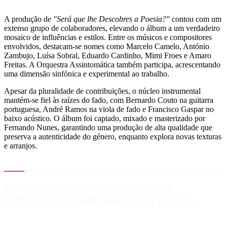
A produção de
"Será que lhe Descobres a Poesia?"
contou com um
extenso grupo de colaboradores, elevando o álbum a um verdadeiro
mosaico de influências e estilos. Entre os músicos e compositores
envolvidos, destacam-se nomes como Marcelo Camelo, António
Zambujo, Luísa Sobral, Eduardo Cardinho, Mimi Froes e Amaro
Freitas. A Orquestra Assintomática também participa, acrescentando
uma dimensão sinfónica e experimental ao trabalho.
Apesar da pluralidade de contribuições, o núcleo instrumental
mantém-se fiel às raízes do fado, com Bernardo Couto na guitarra
portuguesa, André Ramos na viola de fado e Francisco Gaspar no
baixo acústico. O álbum foi captado, mixado e masterizado por
Fernando Nunes, garantindo uma produção de alta qualidade que
preserva a autenticidade do género, enquanto explora novas texturas
e arranjos.
PRESENÇA INTERNACIONAL E UM
ESPETÁCULO IMPERDÍVEL EM LISBOA