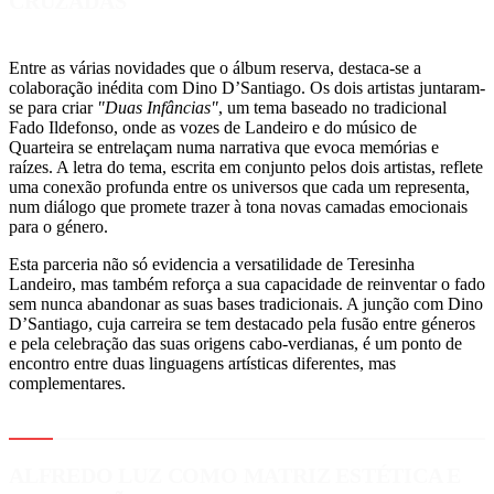
CRUZADAS
Entre as várias novidades que o álbum reserva, destaca-se a
colaboração inédita com Dino D’Santiago. Os dois artistas juntaram-
se para criar
"Duas Infâncias"
, um tema baseado no tradicional
Fado Ildefonso, onde as vozes de Landeiro e do músico de
Quarteira se entrelaçam numa narrativa que evoca memórias e
raízes. A letra do tema, escrita em conjunto pelos dois artistas, reflete
uma conexão profunda entre os universos que cada um representa,
num diálogo que promete trazer à tona novas camadas emocionais
para o género.
Esta parceria não só evidencia a versatilidade de Teresinha
Landeiro, mas também reforça a sua capacidade de reinventar o fado
sem nunca abandonar as suas bases tradicionais. A junção com Dino
D’Santiago, cuja carreira se tem destacado pela fusão entre géneros
e pela celebração das suas origens cabo-verdianas, é um ponto de
encontro entre duas linguagens artísticas diferentes, mas
complementares.
ALFREDO LUZ COMO MATRIZ ESTÉTICA E