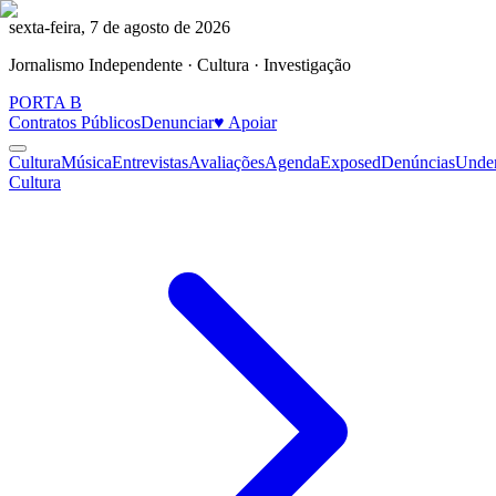
sexta-feira, 7 de agosto de 2026
Jornalismo Independente · Cultura · Investigação
PORTA
B
Contratos Públicos
Denunciar
♥ Apoiar
Cultura
Música
Entrevistas
Avaliações
Agenda
Exposed
Denúncias
Unde
Cultura