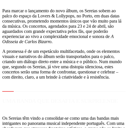
Para marcar o lançamento do novo álbum, os Sereias sobem ao
palco do espaço da Lovers & Lollypops, no Porto, em duas datas
consecutivas, prometendo momentos únicos que vão muito para lá
da música. Os concertos, agendados para 23 e 24 de abril, são
aguardados com grande expectativa pelos fãs, que poderão
experienciar ao vivo a complexidade emocional e sonora de
A
Odisseia de Carlos Bizarro
.
A promessa é de um espetáculo multifacetado, onde os elementos
visuais e narrativos do álbum serão transportados para o palco,
criando um diálogo direto entre a música e o público. Num mundo
que, segundo os Sereias, já vive uma distopia silenciosa, estes
concertos serão uma forma de confrontar, questionar e celebrar –
com direito, claro, a um brinde à criatividade e à resistência.
UMA BANDA QUE DESAFIA E SURPREENDE
Os Sereias têm vindo a consolidar-se como uma das bandas mais
intrigantes no panorama musical independente português. Com uma