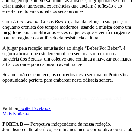
abordagem que atravessa fronteiras artísticas, o grupo não se limita a
criar música: apresenta experiências que apelam à reflexão e ao
envolvimento emocional dos seus ouvintes.
Com
A Odisseia de Carlos Bizarro
, a banda reforça a sua posição
enquanto cronista dos tempos modernos, usando a música como um
megafone para amplificar as vozes daqueles que vivem à margem e
para reimaginar o significado da resistência cultural.
A julgar pela receção entusiástica ao single “Beber Por Beber”, é
seguro afirmar que este terceiro disco será mais um marco na
trajetória dos Sereias, um coletivo que continua a navegar por mares
artísticos onde poucos ousam aventurar-se.
Se ainda não os conhece, os concertos desta semana no Porto são a
oportunidade perfeita para embarcar nesta odisseia sonora.
PORTA B — Jornalismo Cultural Independente | 22 de abril de 2026
Partilhar
Twitter
Facebook
Mais Notícias
PORTA B
— Perspetiva independente da nossa redação.
Jornalismo cultural crítico, sem financiamento corporativo ou estatal.