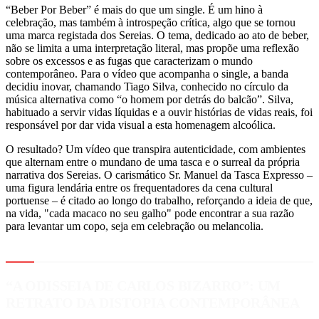
“Beber Por Beber” é mais do que um single. É um hino à
celebração, mas também à introspeção crítica, algo que se tornou
uma marca registada dos Sereias. O tema, dedicado ao ato de beber,
não se limita a uma interpretação literal, mas propõe uma reflexão
sobre os excessos e as fugas que caracterizam o mundo
contemporâneo. Para o vídeo que acompanha o single, a banda
decidiu inovar, chamando Tiago Silva, conhecido no círculo da
música alternativa como “o homem por detrás do balcão”. Silva,
habituado a servir vidas líquidas e a ouvir histórias de vidas reais, foi
responsável por dar vida visual a esta homenagem alcoólica.
O resultado? Um vídeo que transpira autenticidade, com ambientes
que alternam entre o mundano de uma tasca e o surreal da própria
narrativa dos Sereias. O carismático Sr. Manuel da Tasca Expresso –
uma figura lendária entre os frequentadores da cena cultural
portuense – é citado ao longo do trabalho, reforçando a ideia de que,
na vida, "cada macaco no seu galho" pode encontrar a sua razão
para levantar um copo, seja em celebração ou melancolia.
“A ODISSEIA DE CARLOS BIZARRO”: UM
RETRATO DA DISTOPIA CONTEMPORÂNEA