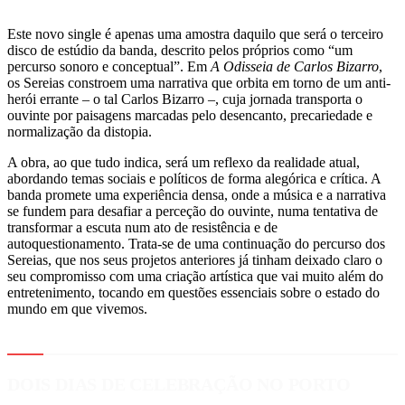
Este novo single é apenas uma amostra daquilo que será o terceiro
disco de estúdio da banda, descrito pelos próprios como “um
percurso sonoro e conceptual”. Em
A Odisseia de Carlos Bizarro
,
os Sereias constroem uma narrativa que orbita em torno de um anti-
herói errante – o tal Carlos Bizarro –, cuja jornada transporta o
ouvinte por paisagens marcadas pelo desencanto, precariedade e
normalização da distopia.
A obra, ao que tudo indica, será um reflexo da realidade atual,
abordando temas sociais e políticos de forma alegórica e crítica. A
banda promete uma experiência densa, onde a música e a narrativa
se fundem para desafiar a perceção do ouvinte, numa tentativa de
transformar a escuta num ato de resistência e de
autoquestionamento. Trata-se de uma continuação do percurso dos
Sereias, que nos seus projetos anteriores já tinham deixado claro o
seu compromisso com uma criação artística que vai muito além do
entretenimento, tocando em questões essenciais sobre o estado do
mundo em que vivemos.
DOIS DIAS DE CELEBRAÇÃO NO PORTO