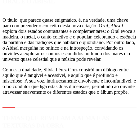
ORAL E O ABISAL
O título, que parece quase enigmático, é, na verdade, uma chave
para compreender o conceito desta nova criação.
Oral_Abisal
explora dois estados contrastantes e complementares: o Oral evoca a
madeira, o metal, o canto coletivo e o popular, celebrando a essência
da partilha e das tradições que habitam o quotidiano. Por outro lado,
o Abisal mergulha no onírico e na introspeção, convidando os
ouvintes a explorar os sonhos escondidos no fundo dos mares e o
universo quase celestial que a música pode revelar.
Com esta dualidade, Sílvia Pérez Cruz constrói um diálogo entre
aquilo que é tangível e acessível, e aquilo que é profundo e
misterioso. A sua voz, intrinsecamente envolvente e inconfundível, é
o fio condutor que liga estas duas dimensões, permitindo ao ouvinte
atravessar suavemente os diferentes estados que o álbum propõe.
TEMAS QUE REVELAM A ALMA E AS
TEXTURAS DA OBRA