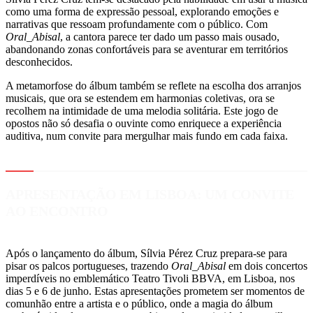
como uma forma de expressão pessoal, explorando emoções e
narrativas que ressoam profundamente com o público. Com
Oral_Abisal
, a cantora parece ter dado um passo mais ousado,
abandonando zonas confortáveis para se aventurar em territórios
desconhecidos.
A metamorfose do álbum também se reflete na escolha dos arranjos
musicais, que ora se estendem em harmonias coletivas, ora se
recolhem na intimidade de uma melodia solitária. Este jogo de
opostos não só desafia o ouvinte como enriquece a experiência
auditiva, num convite para mergulhar mais fundo em cada faixa.
APRESENTAÇÃO EM LISBOA: UM CONVITE
AO ENCONTRO
Após o lançamento do álbum, Sílvia Pérez Cruz prepara-se para
pisar os palcos portugueses, trazendo
Oral_Abisal
em dois concertos
imperdíveis no emblemático Teatro Tivoli BBVA, em Lisboa, nos
dias 5 e 6 de junho. Estas apresentações prometem ser momentos de
comunhão entre a artista e o público, onde a magia do álbum