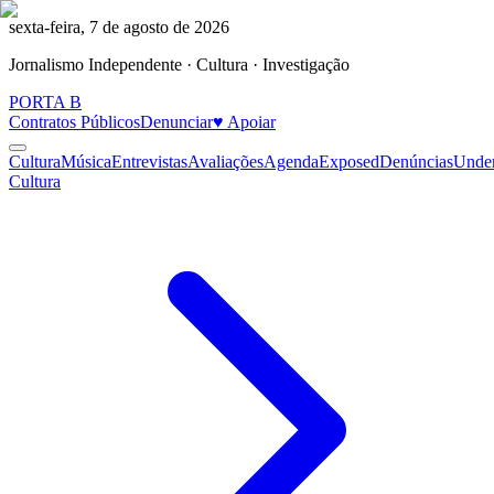
sexta-feira, 7 de agosto de 2026
Jornalismo Independente · Cultura · Investigação
PORTA
B
Contratos Públicos
Denunciar
♥ Apoiar
Cultura
Música
Entrevistas
Avaliações
Agenda
Exposed
Denúncias
Unde
Cultura