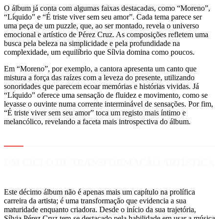
O álbum já conta com algumas faixas destacadas, como “Moreno”,
“Líquido” e “É triste viver sem seu amor”. Cada tema parece ser
uma peça de um puzzle, que, ao ser montado, revela o universo
emocional e artístico de Pérez Cruz. As composições refletem uma
busca pela beleza na simplicidade e pela profundidade na
complexidade, um equilíbrio que Sílvia domina como poucos.
Em “Moreno”, por exemplo, a cantora apresenta um canto que
mistura a força das raízes com a leveza do presente, utilizando
sonoridades que parecem ecoar memórias e histórias vividas. Já
“Líquido” oferece uma sensação de fluidez e movimento, como se
levasse o ouvinte numa corrente interminável de sensações. Por fim,
“É triste viver sem seu amor” toca um registo mais íntimo e
melancólico, revelando a faceta mais introspectiva do álbum.
UM CICLO DE TRANSFORMAÇÃO ARTÍSTICA
Este décimo álbum não é apenas mais um capítulo na prolífica
carreira da artista; é uma transformação que evidencia a sua
maturidade enquanto criadora. Desde o início da sua trajetória,
Sílvia Pérez Cruz tem-se destacado pela habilidade em usar a música