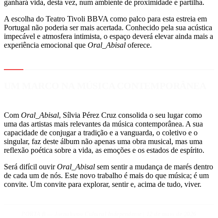
ganhará vida, desta vez, num ambiente de proximidade e partilha.
A escolha do Teatro Tivoli BBVA como palco para esta estreia em
Portugal não poderia ser mais acertada. Conhecido pela sua acústica
impecável e atmosfera intimista, o espaço deverá elevar ainda mais a
experiência emocional que
Oral_Abisal
oferece.
UM MARCO NA MÚSICA CONTEMPORÂNEA
Com
Oral_Abisal
, Sílvia Pérez Cruz consolida o seu lugar como
uma das artistas mais relevantes da música contemporânea. A sua
capacidade de conjugar a tradição e a vanguarda, o coletivo e o
singular, faz deste álbum não apenas uma obra musical, mas uma
reflexão poética sobre a vida, as emoções e os estados de espírito.
Será difícil ouvir
Oral_Abisal
sem sentir a mudança de marés dentro
de cada um de nós. Este novo trabalho é mais do que música; é um
convite. Um convite para explorar, sentir e, acima de tudo, viver.
PORTA B — Jornalismo Cultural Independente | 12 de maio de 2026