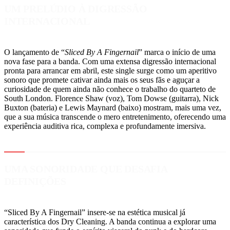
UM PRELÚDIO À DIGRESSÃO
INTERNACIONAL
O lançamento de “
Sliced By A Fingernail
” marca o início de uma
nova fase para a banda. Com uma extensa digressão internacional
pronta para arrancar em abril, este single surge como um aperitivo
sonoro que promete cativar ainda mais os seus fãs e aguçar a
curiosidade de quem ainda não conhece o trabalho do quarteto de
South London. Florence Shaw (voz), Tom Dowse (guitarra), Nick
Buxton (bateria) e Lewis Maynard (baixo) mostram, mais uma vez,
que a sua música transcende o mero entretenimento, oferecendo uma
experiência auditiva rica, complexa e profundamente imersiva.
UMA SONORIDADE QUE DESAFIA
DEFINIÇÕES
“Sliced By A Fingernail” insere-se na estética musical já
característica dos Dry Cleaning. A banda continua a explorar uma