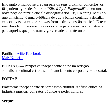
Enquanto o mundo se prepara para os seus próximos concertos, os
fãs podem agora desfrutar de “
Sliced By A Fingernail
” como uma
nova peça do puzzle que é a discografia dos Dry Cleaning. Mais do
que um single, é uma evidência de que a banda continua a desafiar
expectativas e a explorar novas formas de expressão musical. Este é,
sem dúvida, um momento emocionante para a música alternativa e
para aqueles que procuram algo verdadeiramente único.
PORTA B — Jornalismo Cultural Independente | 1 de abril de 2026
Partilhar
Twitter
Facebook
Mais Notícias
PORTA B
— Perspetiva independente da nossa redação.
Jornalismo cultural crítico, sem financiamento corporativo ou estatal.
PORTA
B
Plataforma independente de jornalismo cultural. Análise crítica da
indústria musical, contratos públicos e poder cultural.
Secções