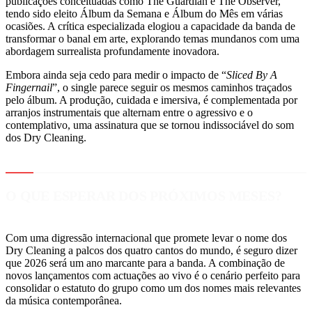
publicações conceituadas como The Guardian e The Observer,
tendo sido eleito Álbum da Semana e Álbum do Mês em várias
ocasiões. A crítica especializada elogiou a capacidade da banda de
transformar o banal em arte, explorando temas mundanos com uma
abordagem surrealista profundamente inovadora.
Embora ainda seja cedo para medir o impacto de “
Sliced By A
Fingernail
”, o single parece seguir os mesmos caminhos traçados
pelo álbum. A produção, cuidada e imersiva, é complementada por
arranjos instrumentais que alternam entre o agressivo e o
contemplativo, uma assinatura que se tornou indissociável do som
dos Dry Cleaning.
O QUE ESPERAR DOS PRÓXIMOS MESES?
Com uma digressão internacional que promete levar o nome dos
Dry Cleaning a palcos dos quatro cantos do mundo, é seguro dizer
que 2026 será um ano marcante para a banda. A combinação de
novos lançamentos com actuações ao vivo é o cenário perfeito para
consolidar o estatuto do grupo como um dos nomes mais relevantes
da música contemporânea.