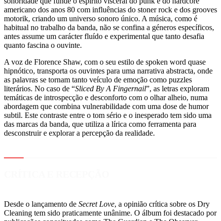
sonoridade que funde o espírito visceral do punk e do hardcore
americano dos anos 80 com influências do stoner rock e dos grooves
motorik, criando um universo sonoro único. A música, como é
habitual no trabalho da banda, não se confina a géneros específicos,
antes assume um carácter fluído e experimental que tanto desafia
quanto fascina o ouvinte.
A voz de Florence Shaw, com o seu estilo de spoken word quase
hipnótico, transporta os ouvintes para uma narrativa abstracta, onde
as palavras se tornam tanto veículo de emoção como puzzles
literários. No caso de “
Sliced By A Fingernail
”, as letras exploram
temáticas de introspecção e desconforto com o olhar alheio, numa
abordagem que combina vulnerabilidade com uma dose de humor
subtil. Este contraste entre o tom sério e o inesperado tem sido uma
das marcas da banda, que utiliza a lírica como ferramenta para
desconstruir e explorar a percepção da realidade.
CRÍTICA E RECEPÇÃO
Desde o lançamento de
Secret Love
, a opinião crítica sobre os Dry
Cleaning tem sido praticamente unânime. O álbum foi destacado por