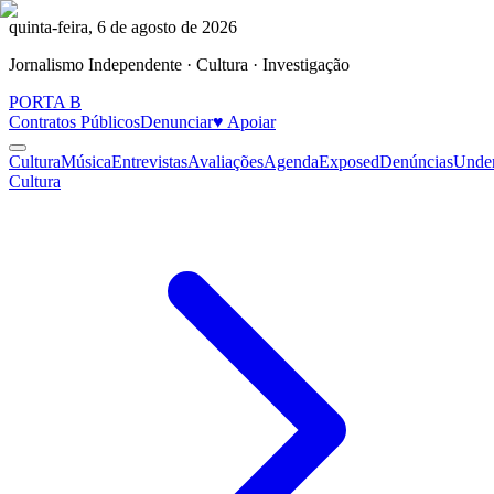
quinta-feira, 6 de agosto de 2026
Jornalismo Independente · Cultura · Investigação
PORTA
B
Contratos Públicos
Denunciar
♥ Apoiar
Cultura
Música
Entrevistas
Avaliações
Agenda
Exposed
Denúncias
Unde
Cultura