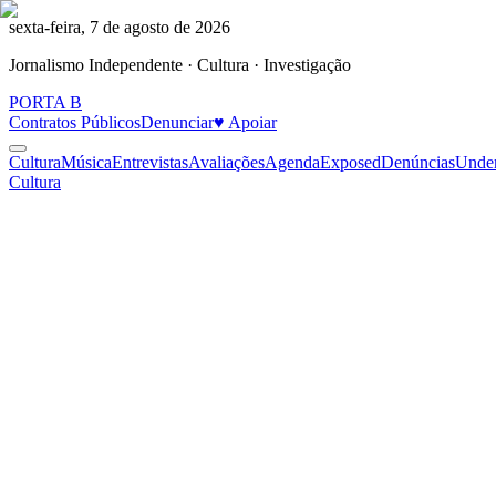
sexta-feira, 7 de agosto de 2026
Jornalismo Independente · Cultura · Investigação
PORTA
B
Contratos Públicos
Denunciar
♥ Apoiar
Cultura
Música
Entrevistas
Avaliações
Agenda
Exposed
Denúncias
Unde
Cultura